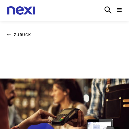
TERMINALS
E‑COMMERCE
BRANCHENLÖSUN
LOGIN
ZURÜCK