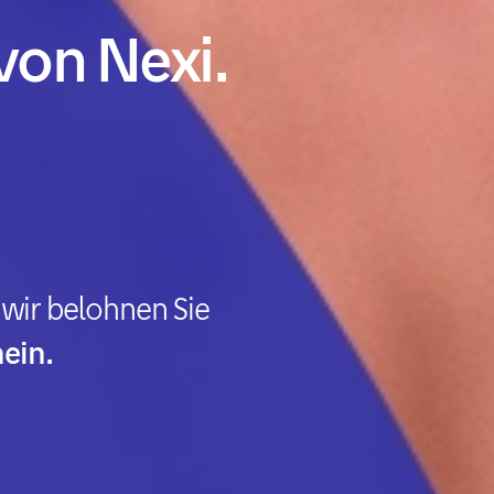
on Nexi.
 wir belohnen Sie
ein.