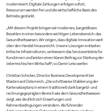
modernisiert: Digitale Zahlungen erfolgen sofort,
Ressourcen werden frei und die wirtschaftliche Basis des
Betriebs gestärkt.
„Mit diesem Projekt bringen wir modernes, bargeldloses
Bezahlen in einen besonders wichtigen Lebensbereich: das
Gesundheitswesen. Wir zeigen, dass digitale Innovation weit
über den Handel hinausreicht. Unsere Lösungen entlasten
kritische Infrastrukturen, verbessern das Serviceerlebnis für
Kund:innen und leisten einen klaren Beitrag zur Stärkung der
österreichischen Wirtschaft“, so Damir Leko weiter.
Christian Schicker, Director Business Development bei
Mastercard Österreich: „Die schrittweise Etablierung der
Kartenakzeptanz in einem traditionell stark bargeld- und
rechnungsgeprägten Bereich wie dem Gesundheitswesen
zeigt, wie deutlich sich Erwartungen und
Rahmenbedingungen verändern. Als führender
Zahlungsanbieter in Österreich unterstützen wir diese