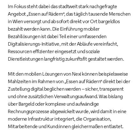
Im Fokus steht dabei das stadtweit stark nachgefragte
Angebot „Essen auf Rädern“, das täglich tausende Menschen
in Wien versorgt und ab sofort direkt vor Ort bargeldlos
bezahlt werden kann. Die Einführung mobiler
Bezahllösungen ist dabei Teil einer umfassenden
Digitalisierungs-Initiative, mit der Abläufe vereinfacht,
Ressourcen effizienter eingesetzt und soziale
Dienstleistungen langfristig zukunftsfit gestaltet werden.
Mit den mobilen Lösungen von Nexi können beispielsweise
Mahlzeiten im Rahmen von „Essen auf Rädern“ direkt bei der
Zustellung digital beglichen werden – sicher, transparent
und ohne zusätzlichen Verwaltungsaufwand. Was bislang
über Bargeld oder komplexe und aufwändige
Rechnungsprozesse abgewickelt wurde, wird damit in eine
moderne Infrastruktur integriert, die Organisation,
Mitarbeitende und Kund:innen gleichermaßen entlastet.