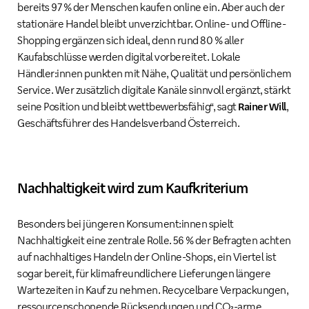
bereits 97 % der Menschen kaufen online ein. Aber auch der
stationäre Handel bleibt unverzichtbar. Online- und Offline-
Shopping ergänzen sich ideal, denn rund 80 % aller
Kaufabschlüsse werden digital vorbereitet. Lokale
Händler:innen punkten mit Nähe, Qualität und persönlichem
Service. Wer zusätzlich digitale Kanäle sinnvoll ergänzt, stärkt
seine Position und bleibt wettbewerbsfähig“, sagt
Rainer Will
,
Geschäftsführer des Handelsverband Österreich.
Nachhaltigkeit wird zum Kaufkriterium
Besonders bei jüngeren Konsument:innen spielt
Nachhaltigkeit eine zentrale Rolle. 56 % der Befragten achten
auf nachhaltiges Handeln der Online-Shops, ein Viertel ist
sogar bereit, für klimafreundlichere Lieferungen längere
Wartezeiten in Kauf zu nehmen. Recycelbare Verpackungen,
ressourcenschonende Rücksendungen und CO₂-arme